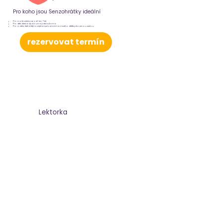
Pro koho jsou Senzohrátky ideální
Pro malé zvědavce od 1 do 7 let.
Pro děti, které rády zkoumají věci rukama
Pro rodiče, kteří chtějí rozvíjet smyslové vnímání svého dítěte přirozenou cestou.
rezervovat termín
Lektorka