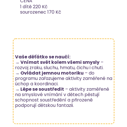
CENA
1 dítě 220 Kč
sourozenec 170 Kč
Vaše děťátko se naučí:
→ Vnímat svět kolem všemi smysly
–
rozvoj zraku, sluchu, hmatu, čichu i chuti.
→ Ovládat jemnou motoriku
– do
programu zařazujeme aktivity zaměřené na
úchop a koordinaci.
→ Lépe se soustředit
– aktivity zaměřené
na smyslové vnímání v dětech pěstují
schopnost soustředění a přirozeně
podporují dětskou fantazii.