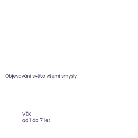
Objevování světa všemi smysly
VĚK
od 1 do 7 let