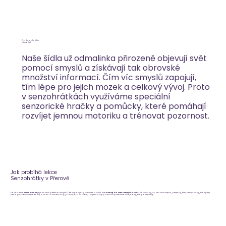
Co Senzohrátky
přinášejí
Naše šídla už odmalinka přirozeně objevují svět
pomocí smyslů a získávají tak obrovské
množství informací. Čím víc smyslů zapojují,
tím lépe pro jejich mozek a celkový vývoj. Proto
v senzohrátkách využíváme speciální
senzorické hračky a pomůcky, které pomáhají
rozvíjet jemnou motoriku a trénovat pozornost.
Jak probíhá lekce
Senzohrátky v Přerově
Každá lekce
Senzohrátek
je jako malý festival smyslů. Děti se pohybují mezi stanovišti, kde
sahají do senzorických boxů
– zkoumají, co se v nich skrývá, přelévají, třídí, přesypávají, tvoří prsty
nebo přírodními materiály, občas i ochutnávají (pokud je to vhodné). Jinými slovy poznávají svět skrze vůně, barvy, tvary a struktury.