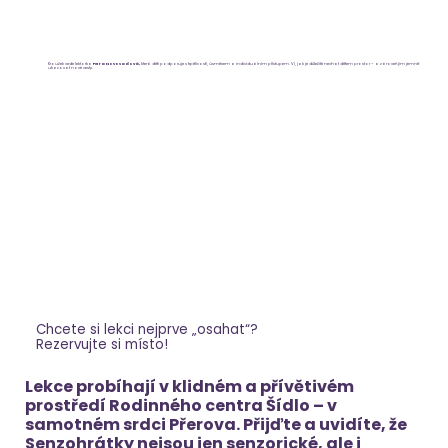
Kroužek vede lektorka
Petra Novosadová,
která děti podporuje s trpělivostí, úsměvem a individuálním přístupem. Ví, jak je důležité nechat dětem prostor – a zároveň jim jemně
ukazovat nové cesty.
Chcete si lekci nejprve „osahat“?
Rezervujte si místo!
Lekce probíhají v klidném a přívětivém
prostředí Rodinného centra Šídlo – v
samotném srdci Přerova. Přijďte a uvidíte, že
Senzohrátky nejsou jen senzorické, ale i