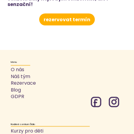
senzační!
rezervovat termín
Menu
O nás
Náš tým
Rezervace
Blog
GDPR
Rodinné centrum Šídlo
Kurzy pro děti