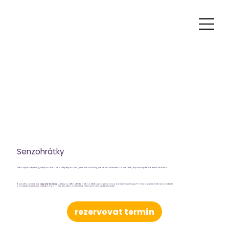
Senzohrátky
Děti od přírody milují, když mohou zabořit prsty do slizu, mačkat bubliny, nasávat vůně nebo si zkoušet, jaký zvuk vydá barevná trubička.
A právě to je čeká na
Senzohrátkách
→ lekci pro děti od 1 do 7 let, na které budou moct zapojit všechny smysly. Pomocí speciálních senzorických
pomůcek budeme rozvíjet jemnou motoriku, trénovat vnímání tvarů, barev, struktur i zvuků.
rezervovat termín