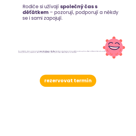
Rodiče si užívají
společný čas s
děťátkem
– pozorují, podporují a někdy
se i sami zapojují.
Kromě těchto lekcí nabízíme také
Senzohrátky pro školky,
kdy lekci rádi přizpůsobíme vzdělávacímu plánu. Mezi oblíbená témata patří například vesmír,
safari, kavárna / cukrárna, dinosauři, lidské tělo, vítání jara nebo třeba téma na stavbě.
rezervovat termín