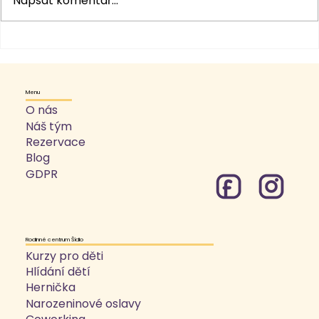
Napsat komentář...
Menu
Odpočinek pro maminky: Ne kvůli lenosti, ale
O nás
Náš tým
pro přežití
Rezervace
Blog
GDPR
Rodinné centrum Šídlo
Kurzy pro děti
Hlídání dětí
Hernička
Narozeninové oslavy